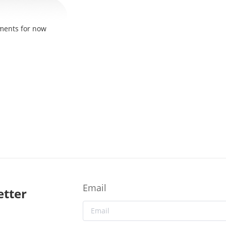
ments for now
Email
etter