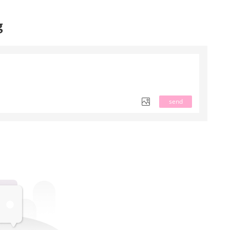
g
send