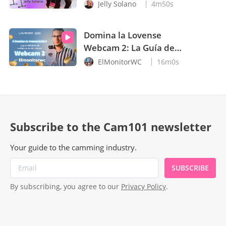
Mantenimiento de
Jelly Solano
4m50s
Máquinas Sexuales con
Jelly Solano
Domina la Lovense
Webcam 2: La Guía de
Configuración que
ElMonitorWC
16m0s
Necesitas
Subscribe to the Cam101 newsletter
Your guide to the camming industry.
SUBSCRIBE
By subscribing, you agree to our
Privacy Policy
.