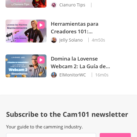
Cianuro Tips
Herramientas para
Creadores 101:
Mantenimiento de
Jelly Solano
4m50s
Máquinas Sexuales con
Jelly Solano
Domina la Lovense
Webcam 2: La Guía de
Configuración que
ElMonitorWC
16m0s
Necesitas
Subscribe to the Cam101 newsletter
Your guide to the camming industry.