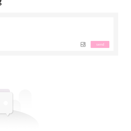
g
send