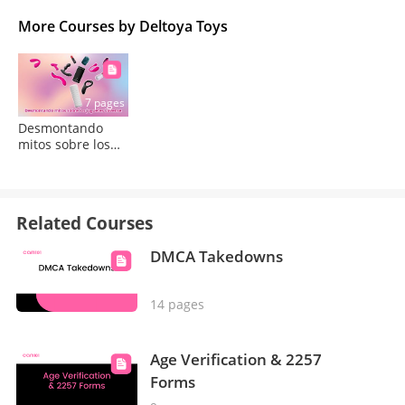
More Courses by Deltoya Toys
7 pages
Desmontando
mitos sobre los
juguetes Lovense:
Lush
Related Courses
DMCA Takedowns
14 pages
Age Verification & 2257
Forms