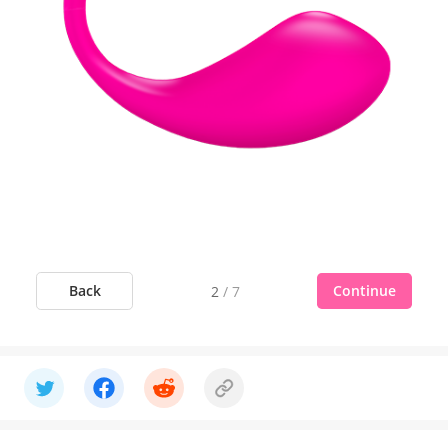
Back
Continue
2
/
7