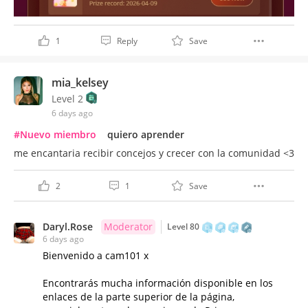
1
Reply
Save
mia_kelsey
Level 2
6 days ago
#Nuevo miembro
quiero aprender
me encantaria recibir concejos y crecer con la comunidad <3
2
1
Save
Daryl.Rose
Moderator
Level 80
6 days ago
Bienvenido a cam101 x
Encontrarás mucha información disponible en los
enlaces de la parte superior de la página,