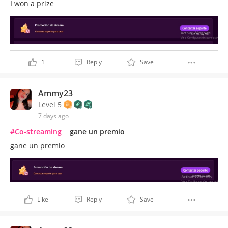
I won a prize
1
Reply
Save
Ammy23
Level 5
7 days ago
#Co-streaming
gane un premio
gane un premio
Like
Reply
Save