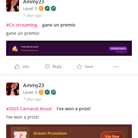
Ammy23
Level 5
7 days ago
#Co-streaming
gane un premio
gane un premio
Like
Reply
Save
Ammy23
Level 5
7 days ago
#2025 Carnaval Anual
I’ve won a prize!
I’ve won a prize!