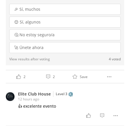
🎉 Sí, muchos
😊 Sí, algunos
🤔 No estoy seguro/a
🚀 Únete ahora
View results after voting
4 voted
2
2
Save
Elite Club House
Level 3
12 hours ago
👍 excelente evento