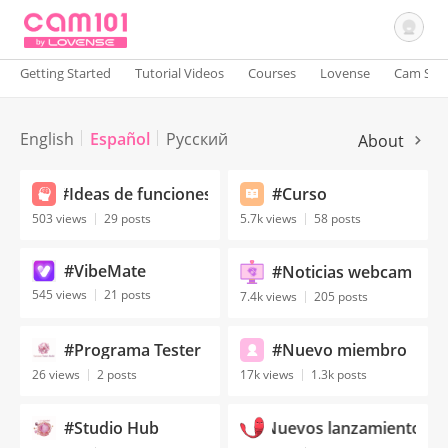
Getting Started
Tutorial Videos
Courses
Lovense
Cam Site
Sign In
English
Español
Русский
About
#Ideas de funciones
#Curso
503 views
29 posts
5.7k views
58 posts
#VibeMate
#Noticias webcam
545 views
21 posts
7.4k views
205 posts
#Programa Tester
#Nuevo miembro
26 views
2 posts
17k views
1.3k posts
#Studio Hub
#Nuevos lanzamientos