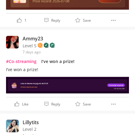
1
Reply
Save
Ammy23
Level 5
7 days ago
#Co-streaming
I’ve won a prize!
I’ve won a prize!
Like
Reply
Save
Lillytits
Level 2