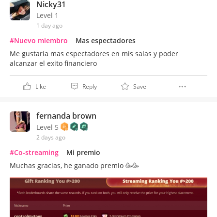
Nicky31
Level 1
1 day ago
#Nuevo miembro
Mas espectadores
Me gustaria mas espectadores en mis salas y poder
alcanzar el exito financiero
Like
Reply
Save
fernanda brown
Level 5
2 days ago
#Co-streaming
Mi premio
Muchas gracias, he ganado premio 🥳🥳