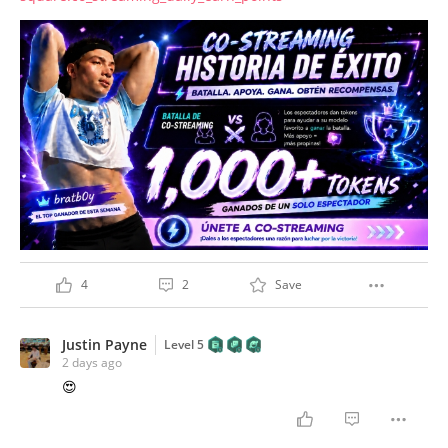
4
2
Save
Justin Payne
Level 5
2 days ago
😍