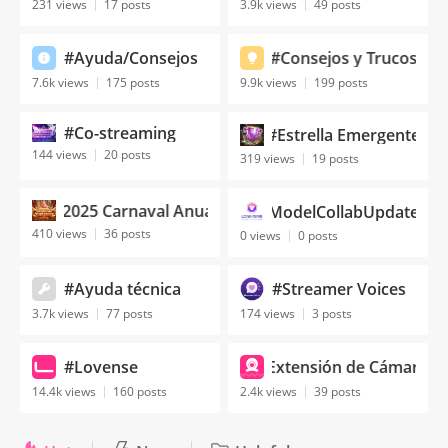
231 views
17 posts
3.9k views
49 posts
#Ayuda/Consejos
#Consejos y Trucos
7.6k views
175 posts
9.9k views
199 posts
#Co-streaming
#Estrella Emergente
144 views
20 posts
319 views
19 posts
#2025 Carnaval Anual
#ModelCollabUpdates
410 views
36 posts
0 views
0 posts
#Ayuda técnica
#Streamer Voices
3.7k views
77 posts
174 views
3 posts
#Lovense
#Extensión de Cámara
14.4k views
160 posts
2.4k views
39 posts