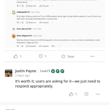
1
1
Save
Justin Payne
Level 5
2 days ago
It's worth it; users are asking for it—we just need to
respond appropriately.
1