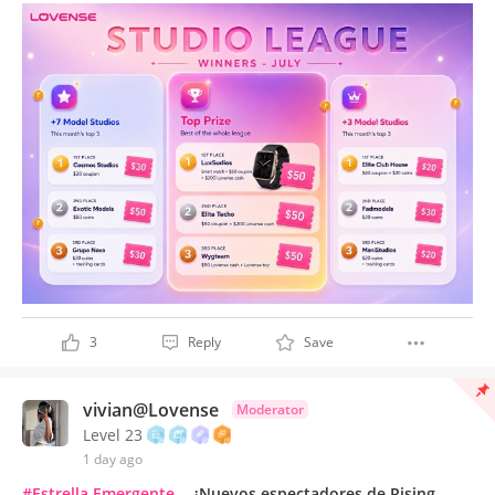
3
Reply
Save
vivian@Lovense
Moderator
Level 23
1 day ago
#Estrella Emergente
¿Nuevos espectadores de Rising