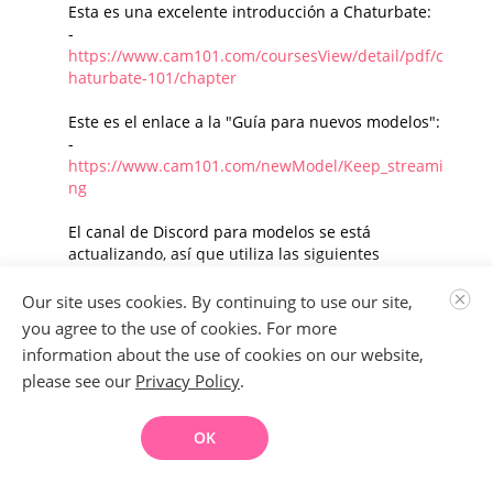
Esta es una excelente introducción a Chaturbate:
-
https://www.cam101.com/coursesView/detail/pdf/c
haturbate-101/chapter
Este es el enlace a la "Guía para nuevos modelos":
-
https://www.cam101.com/newModel/Keep_streami
ng
El canal de Discord para modelos se está
actualizando, así que utiliza las siguientes
opciones según corresponda:
- WhatsApp (Global):
Our site uses cookies. By continuing to use our site,
https://www.lovense.com/p/LovenseModelsWhatsa
you agree to the use of cookies. For more
pp
information about the use of cookies on our website,
- Telegram (Solo para Rusia):
please see our
Privacy Policy
.
https://www.lovense.com/p/LovenseModelsTelegra
m-RU
OK