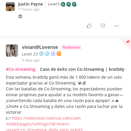
Justin Payne
Level 5
17 hours ago
😍
vivian@Lovense
Moderator
Level 23
6 days ago
#Co-streaming
Caso de éxito con Co-Streaming | bratb0y
Esta semana, bratb0y ganó más de 1.000 tokens de un solo
espectador gracias al Co-Streaming. 💎💰
Con las batallas de Co-Streaming, los espectadores pueden
enviar propinas para ayudar a su modelo favorito a ganar—
¡convirtiendo cada batalla en una razón para apoyar! ⚔️🔥
¡Únete a Co-Streaming y dales una razón para luchar por la
victoria!
👉
https://extension.lovense.com/cam-
model/pages/settings/?dt=event-
square:co_streaming_daily_earn_points