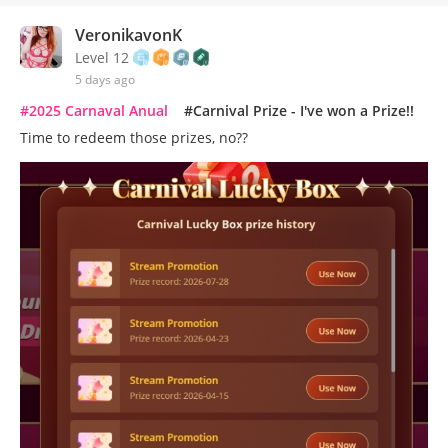
VeronikavonK
Level 12
5 days ago
#2025 Carnaval Anual
#Carnival Prize - I've won a Prize!!
Time to redeem those prizes, no??