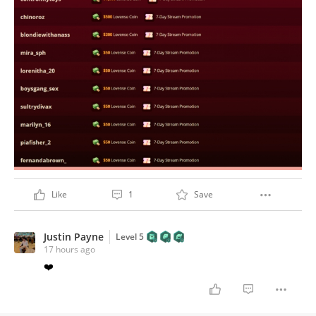
Like
1
Save
Justin Payne
Level 5
17 hours ago
❤️