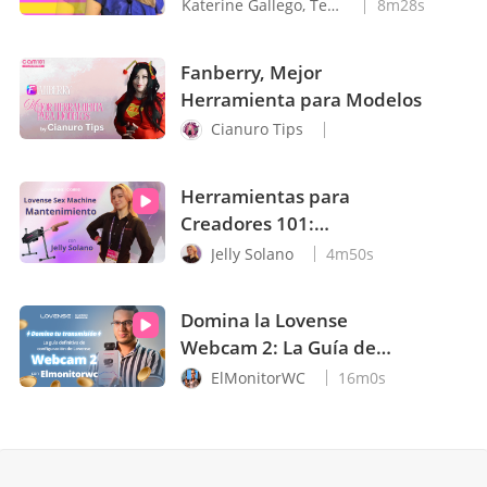
Katerine Gallego, Teacher Kate
8m28s
Fanberry, Mejor
Herramienta para Modelos
Cianuro Tips
Herramientas para
Creadores 101:
Mantenimiento de
Jelly Solano
4m50s
Máquinas Sexuales con
Jelly Solano
Domina la Lovense
Webcam 2: La Guía de
Configuración que
ElMonitorWC
16m0s
Necesitas