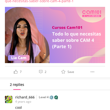
que-necesitas-saber-sobre-cam-4-parte-1
7
2
Save
2 replies
richard_666
Level 4
4 years ago
cool