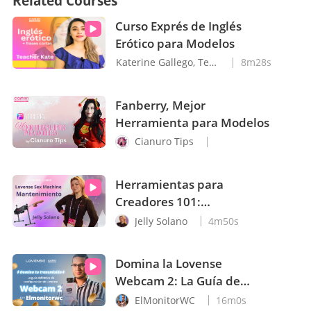
Related Courses
Curso Exprés de Inglés
Erótico para Modelos
Katerine Gallego, Teacher Kate
8m28s
Fanberry, Mejor
Herramienta para Modelos
Cianuro Tips
Herramientas para
Creadores 101:
Mantenimiento de
Jelly Solano
4m50s
Máquinas Sexuales con
Jelly Solano
Domina la Lovense
Webcam 2: La Guía de
Configuración que
ElMonitorWC
16m0s